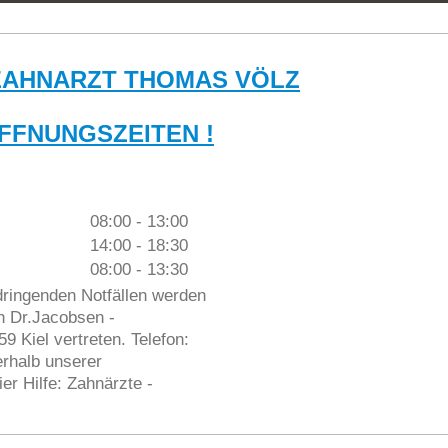
ZAHNARZT THOMAS VÖLZ
FFNUNGSZEITEN !
08:00
-
13:00
14:00
-
18:30
08:00
-
13:30
ringenden Notfällen werden
ch Dr.Jacobsen -
9 Kiel vertreten. Telefon:
erhalb unserer
er Hilfe: Zahnärzte -