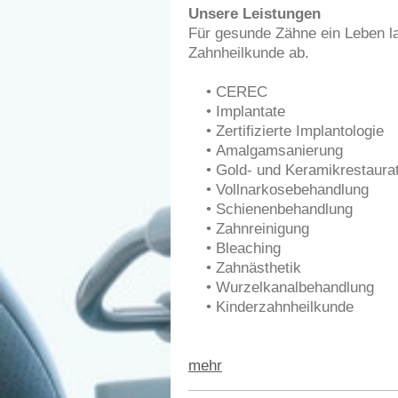
Unsere Leistungen
Für gesunde Zähne ein Leben la
Zahnheilkunde ab.
• CEREC
•
Implantate
•
Zertifizierte Implantologie
•
Amalgamsanierung
•
Gold- und Keramikrestaura
•
Vollnarkosebehandlung
•
Schienenbehandlung
•
Zahnreinigung
•
Bleaching
•
Zahnästhetik
•
Wurzelkanalbehandlung
•
Kinderzahnheilkunde
mehr